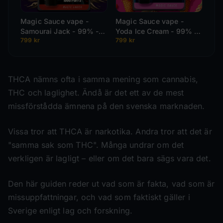
Magic Sauce vape -
Magic Sauce vape -
Samourai Jack - 99% -
Yoda Ice Cream - 99% -
799
kr
799
kr
2ml
2ml
THCA nämns ofta i samma mening som cannabis,
THC och laglighet. Ändå är det ett av de mest
missförstådda ämnena på den svenska marknaden.
Vissa tror att THCA är narkotika. Andra tror att det är
"samma sak som THC". Många undrar om det
verkligen är lagligt – eller om det bara sägs vara det.
Den här guiden reder ut vad som är fakta, vad som är
missuppfattningar, och vad som faktiskt gäller i
Sverige enligt lag och forskning.