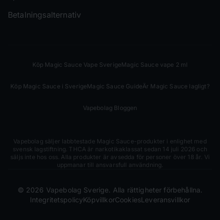
Betalningsalternativ
Köp Magic Sauce Vape Sverige
Magic Sauce vape 2 ml
Köp Magic Sauce i Sverige
Magic Sauce Guide
Är Magic Sauce lagligt?
Vapebolag Bloggen
Vapebolag säljer labbtestade Magic Sauce-produkter i enlighet med
svensk lagstiftning. THCA är narkotikaklassat sedan 14 juli 2026 och
säljs inte hos oss. Alla produkter är avsedda för personer över 18 år. Vi
uppmanar till ansvarsfull användning.
©
2026
Vapebolag Sverige. Alla rättigheter förbehållna.
Integritetspolicy
Köpvillkor
Cookies
Leveransvillkor