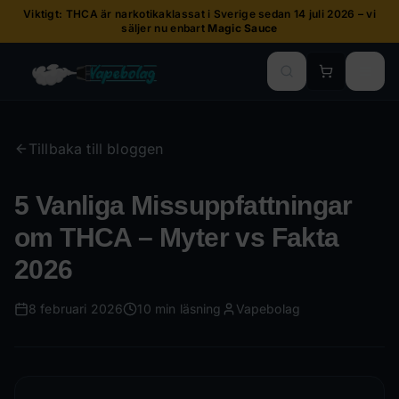
Viktigt: THCA är narkotikaklassat i Sverige sedan 14 juli 2026 – vi
säljer nu enbart
Magic Sauce
Tillbaka till bloggen
5 Vanliga Missuppfattningar
om THCA – Myter vs Fakta
2026
8 februari 2026
10 min
läsning
Vapebolag