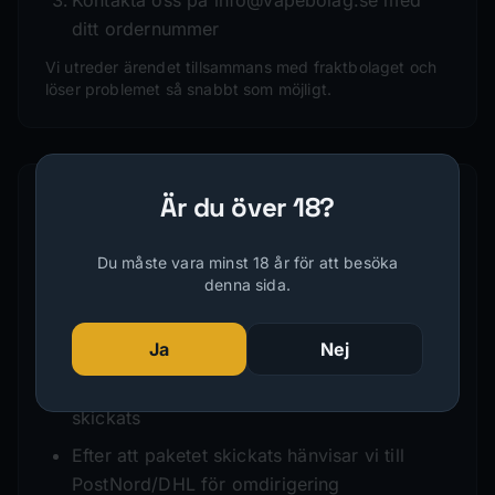
Kontakta oss på info@vapebolag.se med
ditt ordernummer
Vi utreder ärendet tillsammans med fraktbolaget och
löser problemet så snabbt som möjligt.
Är du över 18?
Ändra leveransadress
Vill du ändra leveransadress efter att du lagt
Du måste vara minst 18 år för att besöka
din beställning?
denna sida.
Kontakta oss omedelbart på
Ja
Nej
info@vapebolag.se
Vi kan ändra adressen fram tills paketet har
skickats
Efter att paketet skickats hänvisar vi till
PostNord/DHL för omdirigering