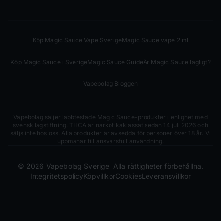
Köp Magic Sauce Vape Sverige
Magic Sauce vape 2 ml
Köp Magic Sauce i Sverige
Magic Sauce Guide
Är Magic Sauce lagligt?
Vapebolag Bloggen
Vapebolag säljer labbtestade Magic Sauce-produkter i enlighet med
svensk lagstiftning. THCA är narkotikaklassat sedan 14 juli 2026 och
säljs inte hos oss. Alla produkter är avsedda för personer över 18 år. Vi
uppmanar till ansvarsfull användning.
©
2026
Vapebolag Sverige. Alla rättigheter förbehållna.
Integritetspolicy
Köpvillkor
Cookies
Leveransvillkor