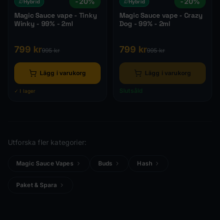
-
20
%
-
20
%
Hybrid
Hybrid
Magic Sauce vape - Tinky
Magic Sauce vape - Crazy
Winky - 99% - 2ml
Dog - 99% - 2ml
799
kr
799
kr
995
kr
995
kr
Lägg i varukorg
Lägg i varukorg
Slutsåld
✓ I lager
Utforska fler kategorier:
Magic Sauce Vapes
Buds
Hash
Paket & Spara