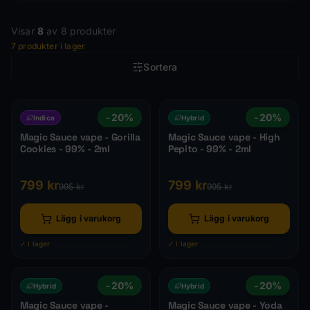
Filtrera produkter
Visar
8
av
8
produkter
7
produkter i lager
Sortera
Produkter i
Magic Sauce Vapes
-
20
%
-
20
%
Indica
Hybrid
Magic Sauce vape - Gorilla
Magic Sauce vape - High
Cookies - 99% - 2ml
Pepito - 99% - 2ml
799
kr
799
kr
995
kr
995
kr
Lägg i varukorg
Lägg i varukorg
✓ I lager
✓ I lager
-
20
%
-
20
%
Hybrid
Hybrid
Magic Sauce vape -
Magic Sauce vape - Yoda