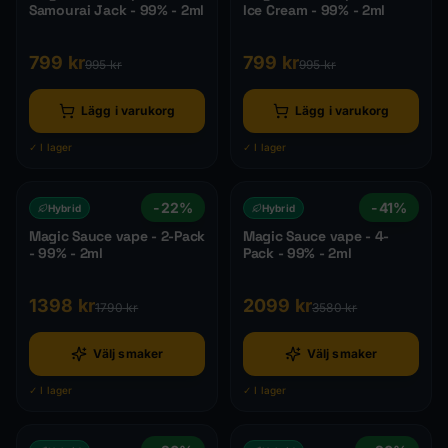
Samourai Jack - 99% - 2ml
Ice Cream - 99% - 2ml
799
kr
799
kr
995
kr
995
kr
Lägg i varukorg
Lägg i varukorg
✓ I lager
✓ I lager
-
22
%
-
41
%
Hybrid
Hybrid
Magic Sauce vape - 2-Pack
Magic Sauce vape - 4-
- 99% - 2ml
Pack - 99% - 2ml
1398
kr
2099
kr
1790
kr
3580
kr
Välj smaker
Välj smaker
✓ I lager
✓ I lager