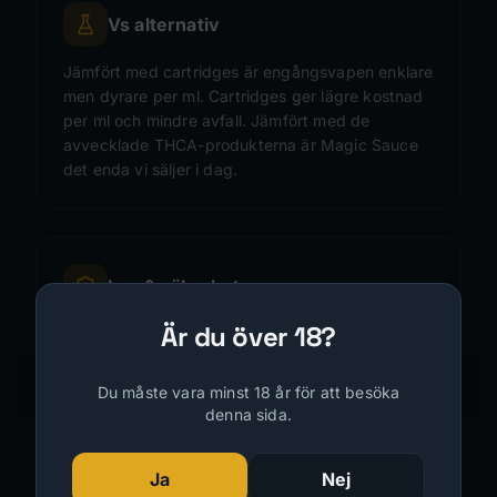
Vs alternativ
Jämfört med cartridges är engångsvapen enklare
men dyrare per ml. Cartridges ger lägre kostnad
per ml och mindre avfall. Jämfört med de
avvecklade THCA-produkterna är Magic Sauce
det enda vi säljer i dag.
Lag & säkerhet
Är du över 18?
Vi säljer inga narkotikaklassade cannabinoider.
Alla THCA-produkter togs bort den 14 juli 2026 i
enlighet med narkotikastrafflagen (1968:64).
Du måste vara minst 18 år för att besöka
Magic Sauce är tredjepartstestat och säljs endast
denna sida.
till dig som är 18 år eller äldre.
Ja
Nej